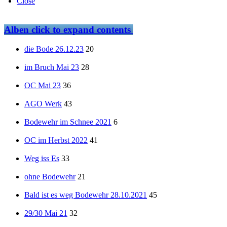
Close
Alben
click to expand contents
die Bode 26.12.23
20
im Bruch Mai 23
28
OC Mai 23
36
AGO Werk
43
Bodewehr im Schnee 2021
6
OC im Herbst 2022
41
Weg iss Es
33
ohne Bodewehr
21
Bald ist es weg Bodewehr 28.10.2021
45
29/30 Mai 21
32