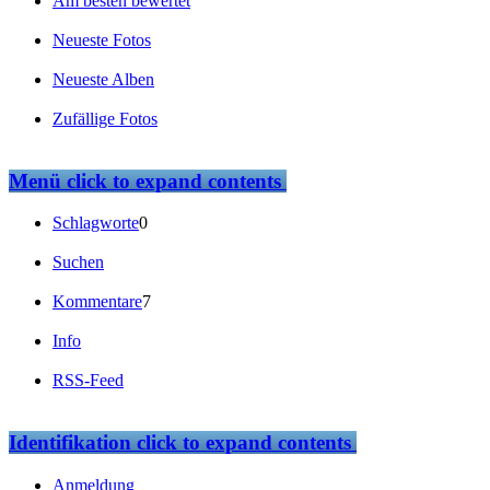
Am besten bewertet
Neueste Fotos
Neueste Alben
Zufällige Fotos
Menü
click to expand contents
Schlagworte
0
Suchen
Kommentare
7
Info
RSS-Feed
Identifikation
click to expand contents
Anmeldung