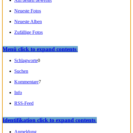
Am besten bewertet
Neueste Fotos
Neueste Alben
Zufällige Fotos
Menü
click to expand contents
Schlagworte
0
Suchen
Kommentare
7
Info
RSS-Feed
Identifikation
click to expand contents
Anmeldung