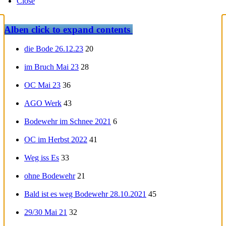
Close
Alben
click to expand contents
die Bode 26.12.23
20
im Bruch Mai 23
28
OC Mai 23
36
AGO Werk
43
Bodewehr im Schnee 2021
6
OC im Herbst 2022
41
Weg iss Es
33
ohne Bodewehr
21
Bald ist es weg Bodewehr 28.10.2021
45
29/30 Mai 21
32