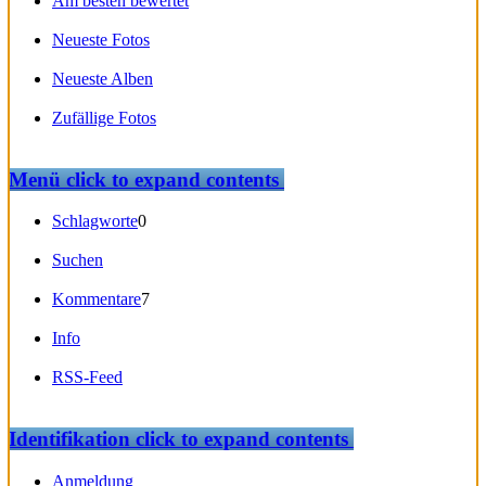
Am besten bewertet
Neueste Fotos
Neueste Alben
Zufällige Fotos
Menü
click to expand contents
Schlagworte
0
Suchen
Kommentare
7
Info
RSS-Feed
Identifikation
click to expand contents
Anmeldung