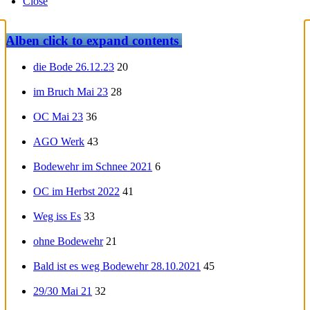
Close
Alben
click to expand contents
die Bode 26.12.23
20
im Bruch Mai 23
28
OC Mai 23
36
AGO Werk
43
Bodewehr im Schnee 2021
6
OC im Herbst 2022
41
Weg iss Es
33
ohne Bodewehr
21
Bald ist es weg Bodewehr 28.10.2021
45
29/30 Mai 21
32